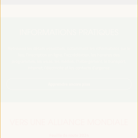
INFORMATIONS PRATIQUES
Retrouvez les détails essentiels, notamment les informations sur le
lieu, l’inscription en ligne, l’accréditation, les horaires des
programmes, les visas, les médias, l’hébergement, le transport,
Internet, l’électricité et les contacts d’urgence.
Apprendre encore plus
VERS UNE ALLIANCE MONDIALE
Feuille de route 2024