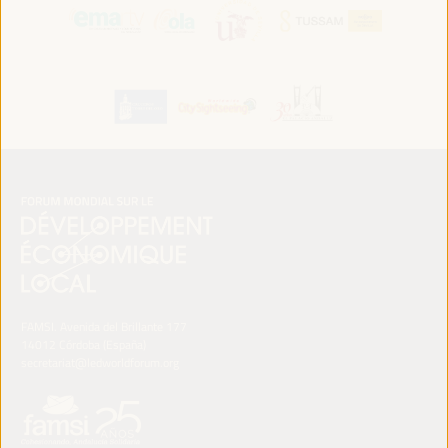
FAMSI. Avenida del Brillante 177
14012 Córdoba (España)
secretariat@ledworldforum.org