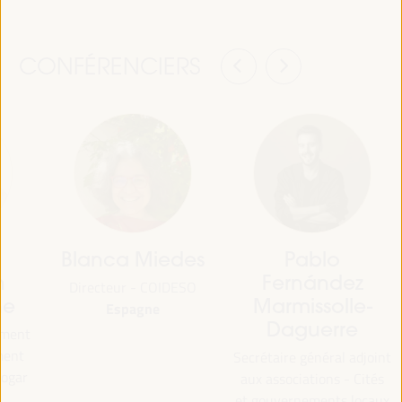
CONFÉRENCIERS
Blanca Miedes
Pablo
h
Fernández
Directeur - COIDESO
ne
Marmissolle-
Espagne
Daguerre
ement
ment
Secrétaire général adjoint
Fogar
aux associations - Cités
et gouvernements locaux