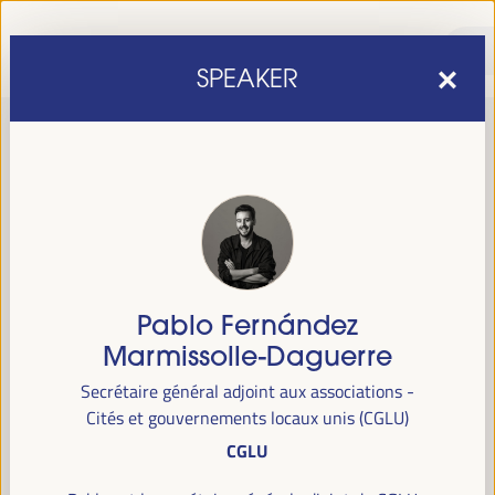
SPEAKER
Pablo Fernández
sixième édition du Forum mondial pour le développement
La
Marmissolle-Daguerre
économique local
1er au 4 avril 2025 à Séville, en
se tiendra du
Secrétaire général adjoint aux associations -
Espagne,
au Palais des Congrès et des Expositions (FIBES).
Cités et gouvernements locaux unis (CGLU)
CGLU
Programme