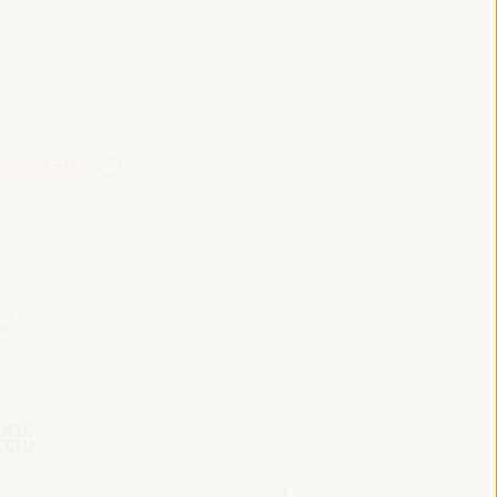
 VI WFLED
Événement parallèle VI WFLED