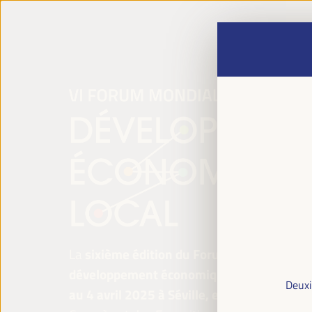
La
sixième édition du Forum mondial pour 
développement économique local
se tiend
Deuxi
au 4 avril 2025 à Séville, en Espagne,
au P