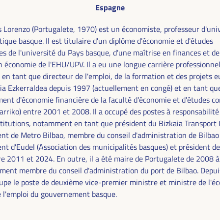
Espagne
s Lorenzo (Portugalete, 1970) est un économiste, professeur d'univ
ique basque. Il est titulaire d'un diplôme d'économie et d'études
s de l'université du Pays basque, d'une maîtrise en finances et d
n économie de l'EHU/UPV. Il a eu une longue carrière professionnel
n tant que directeur de l'emploi, de la formation et des projets 
aia Ezkerraldea depuis 1997 (actuellement en congé) et en tant qu
ent d'économie financière de la faculté d'économie et d'études c
Sarriko) entre 2001 et 2008. Il a occupé des postes à responsabilit
stitutions, notamment en tant que président du Bizkaia Transport
ent de Metro Bilbao, membre du conseil d'administration de Bilbao
FINANCEMENT DU
ent d'Eudel (Association des municipalités basques) et président d
re 2011 et 2024. En outre, il a été maire de Portugalete de 2008 
SOLUTIONS
ement membre du conseil d'administration du port de Bilbao. Depuis
cupe le poste de deuxième vice-premier ministre et ministre de l'é
HÈME DU VI WFLED
de l'emploi du gouvernement basque.
 dans le thème de la triple transition, la justice