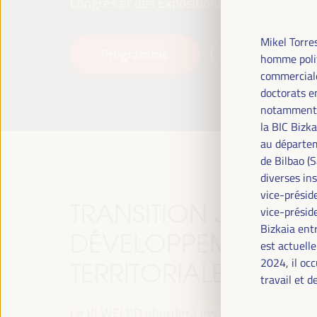
Congrès et des Expositions (FIBES).
Mikel Torre
Programme
Lire la suite
homme polit
commerciale
doctorats e
notamment e
la BIC Bizk
au départem
de Bilbao (
diverses in
vice-présid
TRANSITION JUSTE, 
vice-présid
Bizkaia ent
DÉVELOPPEMENT ET 
est actuell
2024, il oc
TERRITORIALES, LE T
travail et 
Le VI WFLED abordera les priorités mondiales