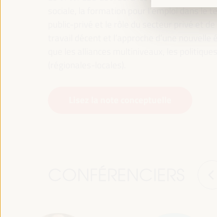
sociale, la formation pour l’emploi dans le te
public-privé et le rôle du secteur privé et de 
travail décent et l’approche d’une nouvelle é
que les alliances multiniveaux, les politiqu
(régionales-locales).
Lisez la note conceptuelle
CONFÉRENCIERS