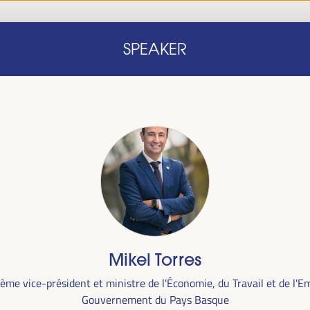
Accueil
Note conceptuelle
Intervenants
Programm
SPEAKER
Accueil
Note conceptuelle
Intervenants
Programm
le
Mikel Torres
ra du
1er
ème vice-président et ministre de l'Économie, du Travail et de l'Em
alais des
Gouvernement du Pays Basque