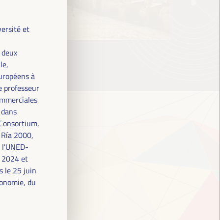
ersité et
e deux
le,
européens à
e professeur
ommerciales
é dans
 Consortium,
 Ría 2000,
e l'UNED-
à 2024 et
 le 25 juin
conomie, du