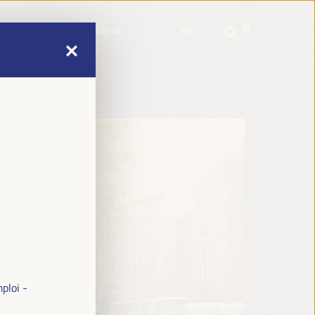
e
Informations pratiques
EN
ES
FR
PT
e
Informations pratiques
EN
ES
FR
PT
ploi -