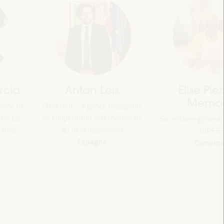
rcia
Anton Leis
Elise Pier
Memo
amme et
Directeur - Agence espagnole
 de La
de coopération internationale
Secrétaire généra
nance
au développement
RIPES
Espagne
Camero