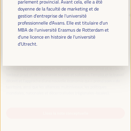
parlement provincial. Avant cela, elle a été
doyenne de la faculté de marketing et de
gestion d'entreprise de l'université
TRANSITION JUSTE, FINANCEMENT
professionnelle d'Avans. Elle est titulaire d'un
DU DÉVELOPPEMENT ET
MBA de l'université Erasmus de Rotterdam et
SOLUTIONS TERRITORIALES, LE
d'une licence en histoire de l'université
THÈME DU VI WFLED
d'Utrecht.
Le VI WFLED abordera les priorités mondiales dans le thème de la
triple transition, la justice sociale, la formation pour l’emploi dans le
territoire, la gestion publique, les partenariats public-privé et le rôle du
secteur privé et de l’économie sociale et solidaire, l’emploi et le travail
décent et l’approche d’une nouvelle économie qui « prend soin » du
territoire, ainsi que les alliances multiniveaux, les politiques
mondiales, nationales et décentralisées (régionales-locales).
Lisez la note conceptuelle