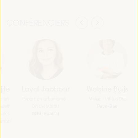
CONFÉRENCIERS
ite
Layal Jabbour
Wobine Buijs
sion
Expert en urbanisme -
Maire - Ville d’Oss
Pays-Bas
t des
ONU-Habitat
ONU-Habitat
nales
ental