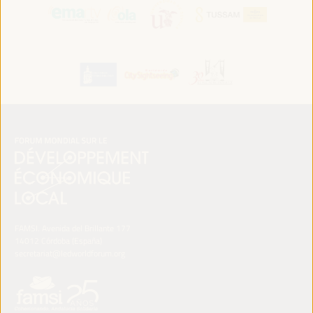
FAMSI. Avenida del Brillante 177
14012 Córdoba (España)
secretariat@ledworldforum.org