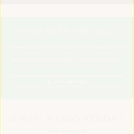
INFORMATIONS PRATIQUES
Retrouvez les détails essentiels, notamment les informations sur le
lieu, l’inscription en ligne, l’accréditation, les horaires des
programmes, les visas, les médias, l’hébergement, le transport,
Internet, l’électricité et les contacts d’urgence.
Apprendre encore plus
VERS UNE ALLIANCE MONDIALE
Feuille de route 2024