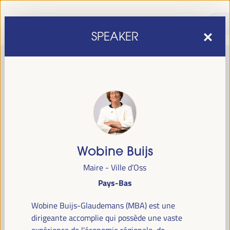
SPEAKER
Wobine Buijs
sixième édition du Forum mondial pour le développement
La
Maire - Ville d’Oss
économique local
1er au 4 avril 2025 à Séville, en
se tiendra du
Pays-Bas
Espagne,
au Palais des Congrès et des Expositions (FIBES).
Wobine Buijs-Glaudemans (MBA) est une
Programme
dirigeante accomplie qui possède une vaste
expérience de l'économie régionale, de