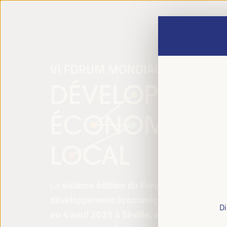
La
sixième édition du Forum mondial pour 
développement économique local
se tiend
Di
au 4 avril 2025 à Séville, en Espagne,
au P