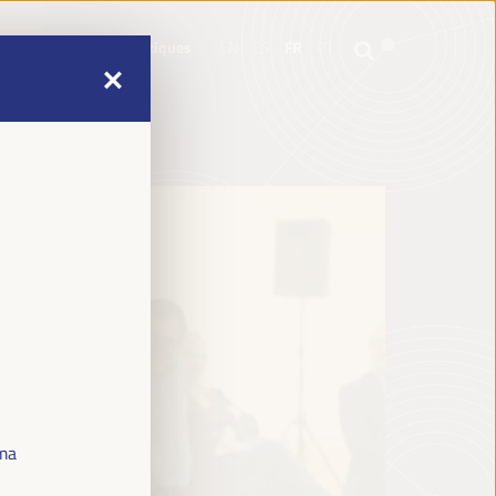
e
Informations pratiques
EN
ES
FR
PT
e
Informations pratiques
EN
ES
FR
PT
oma