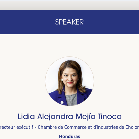
Accueil
Note conceptuelle
Intervenants
Programm
SPEAKER
Accueil
Note conceptuelle
Intervenants
Programm
le
Lidia Alejandra Mejía Tinoco
ra du
1er
recteur exécutif - Chambre de Commerce et d’Industries de Chol
alais des
Honduras