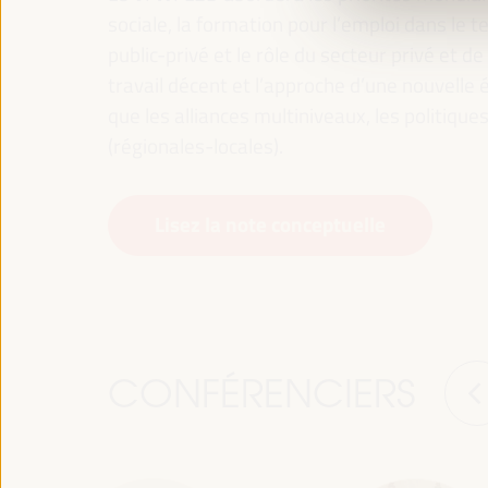
sociale, la formation pour l’emploi dans le te
public-privé et le rôle du secteur privé et de 
travail décent et l’approche d’une nouvelle é
que les alliances multiniveaux, les politiqu
(régionales-locales).
Lisez la note conceptuelle
CONFÉRENCIERS