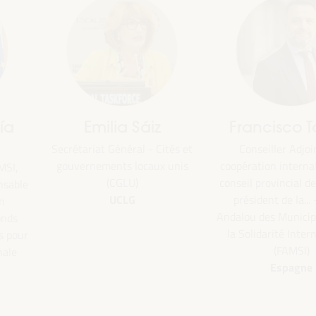
Emilia Sáiz
Francisco Toa
Secrétariat Général - Cités et
Conseiller Adjoint à
gouvernements locaux unis
coopération internatio
,
(CGLU)
conseil provincial de Sé
ble
UCLG
président de la... - 
Andalou des Municipali
s
la Solidarité Internat
our
(FAMSI)
e
Espagne