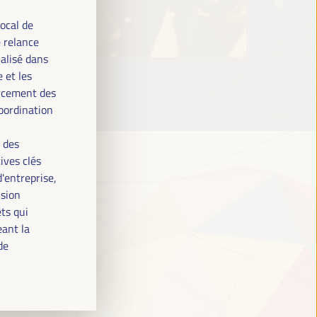
ocal de
 relance
alisé dans
 et les
orcement des
coordination
 des
tives clés
d'entreprise,
ision
ets qui
eant la
de