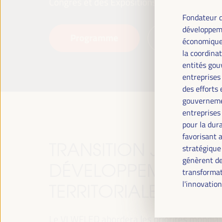
Congrès et des Expositions (FIBES).
Fondateur d
développeme
Programme
Lire la suite
économique 
la coordinat
entités gou
entreprises 
des efforts 
gouvernemen
entreprises 
pour la dura
favorisant 
TRANSITION JUSTE, 
stratégique 
génèrent de
DÉVELOPPEMENT ET 
transformat
l'innovation
TERRITORIALES, LE T
Le VI WFLED abordera les priorités mondiales