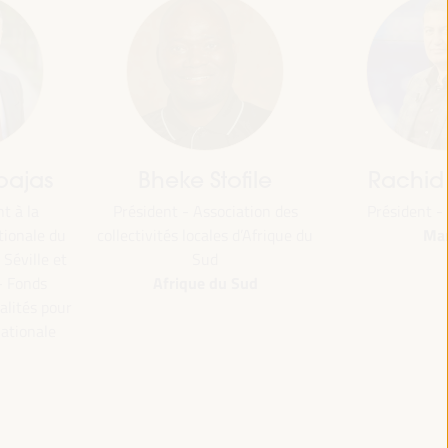
jas
Bheke Stofile
Rachid El
 la
Président - Association des
Président - O
Maroc
nale du
collectivités locales d’Afrique du
ville et
Sud
Afrique du Sud
Fonds
tés pour
ionale