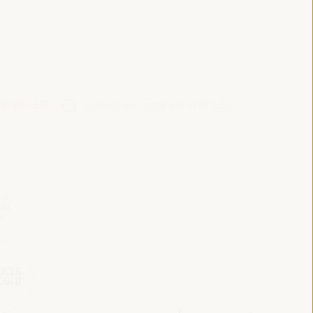
 VI WFLED
Événement parallèle VI WFLED