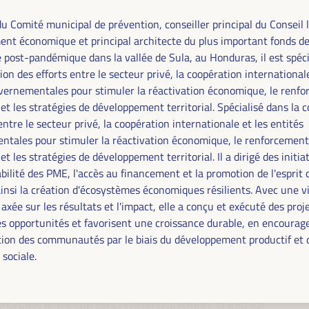
u Comité municipal de prévention, conseiller principal du Conseil l
nt économique et principal architecte du plus important fonds de
post-pandémique dans la vallée de Sula, au Honduras, il est spéci
ion des efforts entre le secteur privé, la coopération internationale
vernementales pour stimuler la réactivation économique, le renf
et les stratégies de développement territorial. Spécialisé dans la 
entre le secteur privé, la coopération internationale et les entités
tales pour stimuler la réactivation économique, le renforcement
et les stratégies de développement territorial. Il a dirigé des initia
bilité des PME, l'accès au financement et la promotion de l'esprit 
ainsi la création d'écosystèmes économiques résilients. Avec une v
FINANCEMENT DU
axée sur les résultats et l'impact, elle a conçu et exécuté des proj
s opportunités et favorisent une croissance durable, en encourag
SOLUTIONS
ion des communautés par le biais du développement productif et 
 sociale.
HÈME DU VI WFLED
 dans le thème de la triple transition, la justice