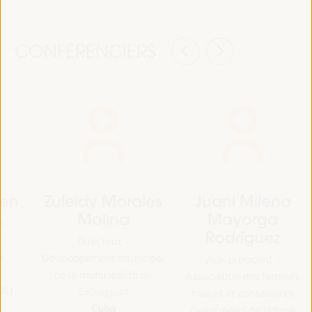
CONFÉRENCIERS
nen
Zuleidy Morales
Juani Milena
Molina
Mayorga
e -
Rodríguez
e
Directeur -
de
Développement municipal
vice-président -
de la municipalité de
Association des femmes
DE)
Cabaiguán
maires et conseillères
Cuba
municipales de Bolivie