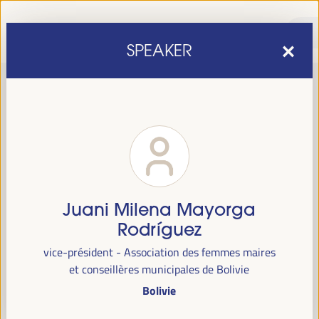
SPEAKER
Juani Milena Mayorga
sixième édition du Forum mondial pour le développement
La
Rodríguez
économique local
1er au 4 avril 2025 à Séville, en
se tiendra du
vice-président - Association des femmes maires
Espagne,
au Palais des Congrès et des Expositions (FIBES).
et conseillères municipales de Bolivie
Bolivie
Programme