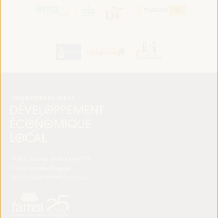
FAMSI. Avenida del Brillante 177
14012 Córdoba (España)
secretariat@ledworldforum.org