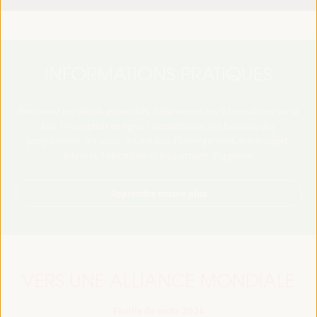
INFORMATIONS PRATIQUES
Retrouvez les détails essentiels, notamment les informations sur le
lieu, l’inscription en ligne, l’accréditation, les horaires des
programmes, les visas, les médias, l’hébergement, le transport,
Internet, l’électricité et les contacts d’urgence.
Apprendre encore plus
VERS UNE ALLIANCE MONDIALE
Feuille de route 2024