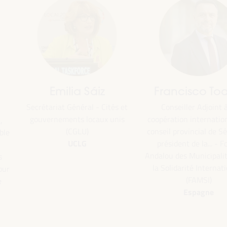
Emilia Sáiz
Francisco Toa
Secrétariat Général - Cités et
Conseiller Adjoint à
gouvernements locaux unis
coopération internatio
,
(CGLU)
conseil provincial de Sé
ble
UCLG
président de la... - 
Andalou des Municipali
s
la Solidarité Internat
our
(FAMSI)
e
Espagne