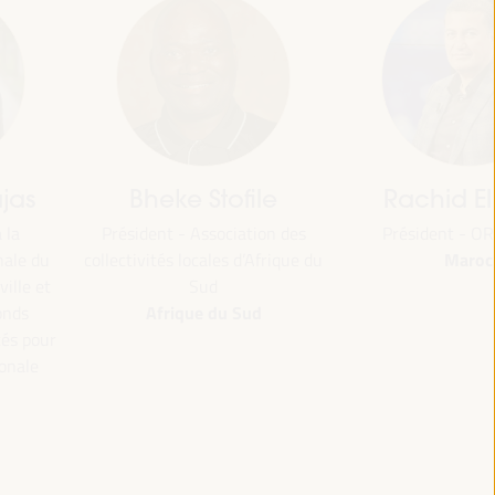
jas
Bheke Stofile
Rachid El
 la
Président - Association des
Président - O
Maroc
nale du
collectivités locales d’Afrique du
ville et
Sud
Afrique du Sud
Fonds
tés pour
ionale