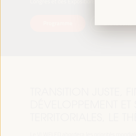
Congrès et des Expositions (FIBES).
Programme
Lire la suite
TRANSITION JUSTE, 
DÉVELOPPEMENT ET 
TERRITORIALES, LE T
Le VI WFLED abordera les priorités mondiales