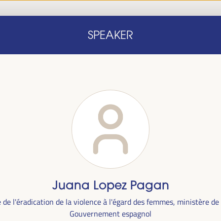
Accueil
Note conceptuelle
Intervenants
Programm
SPEAKER
Accueil
Note conceptuelle
Intervenants
Programm
le
Juana Lopez Pagan
ra du
1er
e de l'éradication de la violence à l'égard des femmes, ministère de l
alais des
Gouvernement espagnol