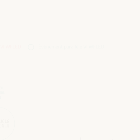
 VI WFLED
Événement parallèle VI WFLED