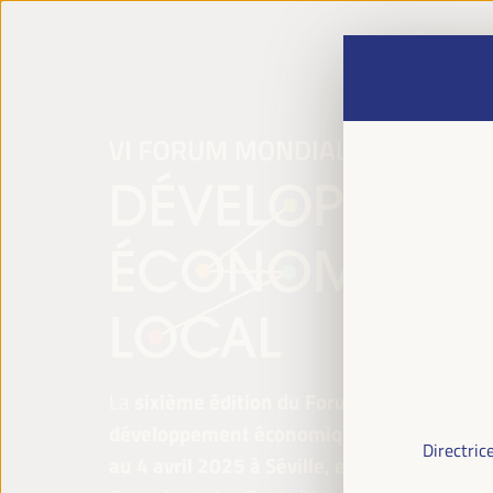
La
sixième édition du Forum mondial pour 
développement économique local
se tiend
Directric
au 4 avril 2025 à Séville, en Espagne,
au P