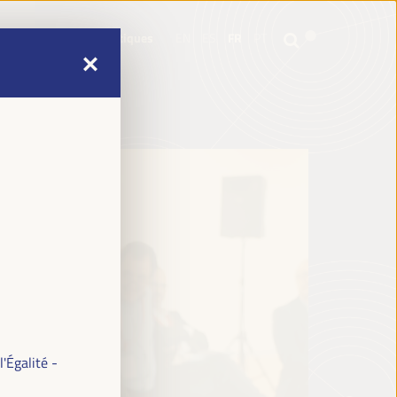
e
Informations pratiques
EN
ES
FR
PT
e
Informations pratiques
EN
ES
FR
PT
'Égalité -