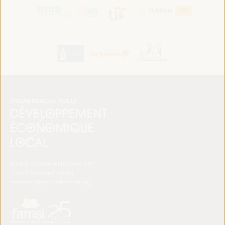
FAMSI. Avenida del Brillante 177
14012 Córdoba (España)
secretariat@ledworldforum.org