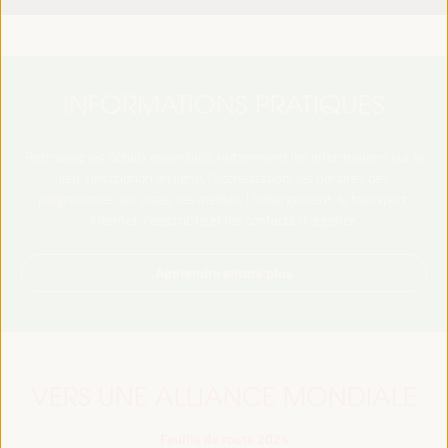
INFORMATIONS PRATIQUES
Retrouvez les détails essentiels, notamment les informations sur le
lieu, l’inscription en ligne, l’accréditation, les horaires des
programmes, les visas, les médias, l’hébergement, le transport,
Internet, l’électricité et les contacts d’urgence.
Apprendre encore plus
VERS UNE ALLIANCE MONDIALE
Feuille de route 2024