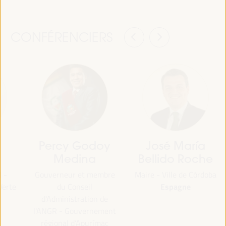
CONFÉRENCIERS
Percy Godoy
José María
Medina
Bellido Roche
l -
Gouverneur et membre
Maire - Ville de Córdoba
Espagne
Verte
du Conseil
d'Administration de
l'ANGR - Gouvernement
régional d’Apurímac