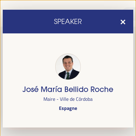
SPEAKER
José María Bellido Roche
sixième édition du Forum mondial pour le développement
La
Maire - Ville de Córdoba
économique local
1er au 4 avril 2025 à Séville, en
se tiendra du
Espagne
Espagne,
au Palais des Congrès et des Expositions (FIBES).
Programme