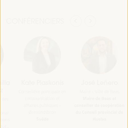
CONFÉRENCIERS
illa
Kate Plaskonis
José Leñero
z
Conseillère principale en
Maire - Ville de Beas
Maire de Beas et
communication et
 des
conseiller de coopération
affaires publiques -
du Conseil provincial de
Øresundsbron
onal
Suède
Huelva
ations
tut...