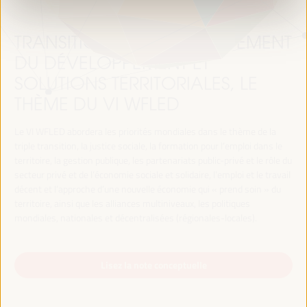
TRANSITION JUSTE, FINANCEMENT
DU DÉVELOPPEMENT ET
SOLUTIONS TERRITORIALES, LE
THÈME DU VI WFLED
Le VI WFLED abordera les priorités mondiales dans le thème de la
triple transition, la justice sociale, la formation pour l’emploi dans le
territoire, la gestion publique, les partenariats public-privé et le rôle du
secteur privé et de l’économie sociale et solidaire, l’emploi et le travail
décent et l’approche d’une nouvelle économie qui « prend soin » du
territoire, ainsi que les alliances multiniveaux, les politiques
mondiales, nationales et décentralisées (régionales-locales).
Lisez la note conceptuelle