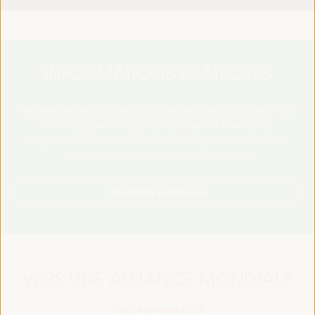
INFORMATIONS PRATIQUES
Retrouvez les détails essentiels, notamment les informations sur le
lieu, l’inscription en ligne, l’accréditation, les horaires des
programmes, les visas, les médias, l’hébergement, le transport,
Internet, l’électricité et les contacts d’urgence.
Apprendre encore plus
VERS UNE ALLIANCE MONDIALE
Feuille de route 2024