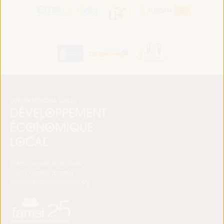
FAMSI. Avenida del Brillante 177
14012 Córdoba (España)
secretariat@ledworldforum.org