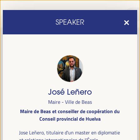
SPEAKER
José Leñero
sixième édition du Forum mondial pour le développement
La
Maire - Ville de Beas
économique local
1er au 4 avril 2025 à Séville, en
se tiendra du
Maire de Beas et conseiller de coopération du
Espagne,
au Palais des Congrès et des Expositions (FIBES).
Conseil provincial de Huelva
Programme
Jose Leñero, titulaire d'un master en diplomatie
et relations internationales de l'École