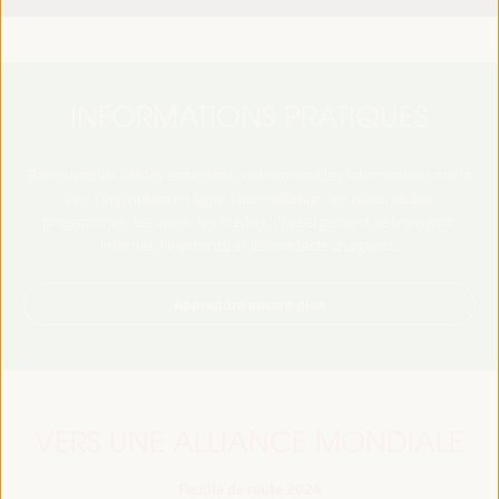
INFORMATIONS PRATIQUES
Retrouvez les détails essentiels, notamment les informations sur le
lieu, l’inscription en ligne, l’accréditation, les horaires des
programmes, les visas, les médias, l’hébergement, le transport,
Internet, l’électricité et les contacts d’urgence.
Apprendre encore plus
VERS UNE ALLIANCE MONDIALE
Feuille de route 2024