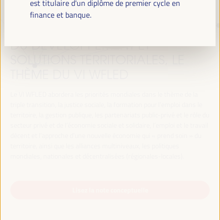
est titulaire d'un diplôme de premier cycle en
finance et banque.
TRANSITION JUSTE, FINANCEMENT
DU DÉVELOPPEMENT ET
SOLUTIONS TERRITORIALES, LE
THÈME DU VI WFLED
Le VI WFLED abordera les priorités mondiales dans le thème de la
triple transition, la justice sociale, la formation pour l’emploi dans le
territoire, la gestion publique, les partenariats public-privé et le rôle du
secteur privé et de l’économie sociale et solidaire, l’emploi et le travail
décent et l’approche d’une nouvelle économie qui « prend soin » du
territoire, ainsi que les alliances multiniveaux, les politiques
mondiales, nationales et décentralisées (régionales-locales).
Lisez la note conceptuelle