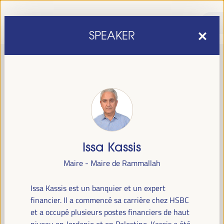
SPEAKER
Issa Kassis
sixième édition du Forum mondial pour le développement
La
Maire - Maire de Rammallah
économique local
1er au 4 avril 2025 à Séville, en
se tiendra du
Espagne,
au Palais des Congrès et des Expositions (FIBES).
Issa Kassis est un banquier et un expert
financier. Il a commencé sa carrière chez HSBC
Programme
et a occupé plusieurs postes financiers de haut
niveau en Jordanie et en Palestine. Kassis a été