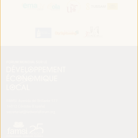
FAMSI. Avenida del Brillante 177
14012 Córdoba (España)
secretariat@ledworldforum.org