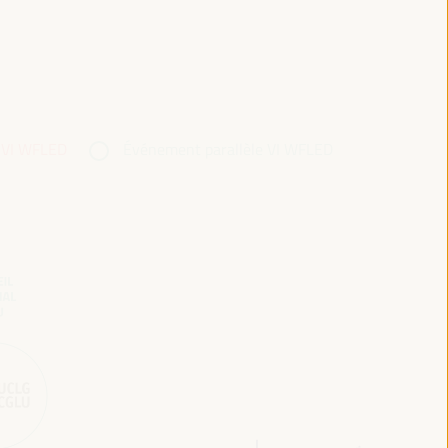
 VI WFLED
Événement parallèle VI WFLED