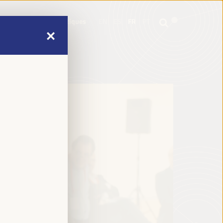
e
Informations pratiques
EN
ES
FR
PT
e
Informations pratiques
EN
ES
FR
PT