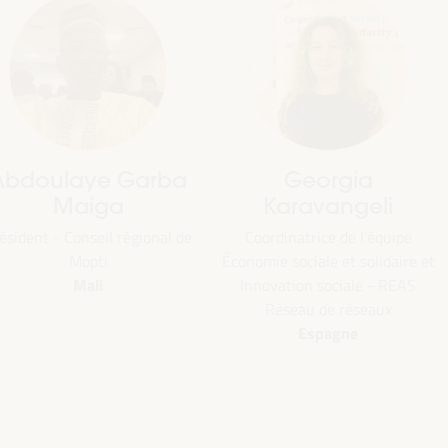
María del Mar
Asia Guerres
Vázquez Agüero
Doctorat - représenta
coopératives climati
Maire - Ville d’Almeria
circulaires - Universi
Espagne
 et
Ferrara
Italie