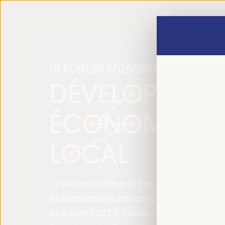
La
sixième édition du Forum mondial pour 
développement économique local
se tiend
au 4 avril 2025 à Séville, en Espagne,
au P