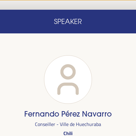
Accueil
Note conceptuelle
Intervenants
Programm
SPEAKER
Accueil
Note conceptuelle
Intervenants
Programm
le
Fernando Pérez Navarro
ra du
1er
Conseiller - Ville de Huechuraba
alais des
Chili