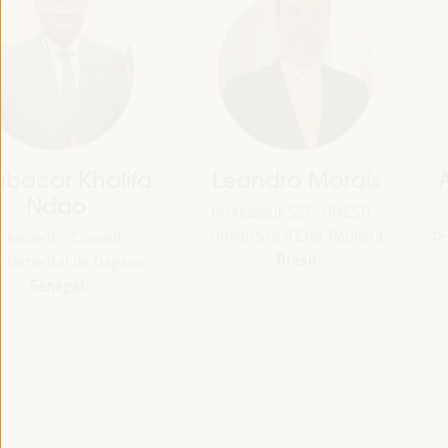
Abdoulaye Garba
Georgia
Maiga
Karavangeli
Président - Conseil régional de
Coordinatrice de l'équipe
Mopti
Économie sociale et solidaire
Mali
Innovation sociale - REAS
Réseau de réseaux
Espagne