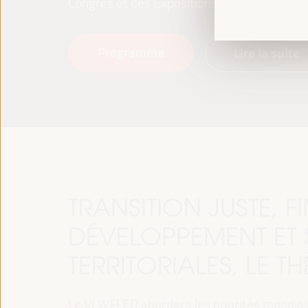
Congrès et des Expositions (FIBES).
Programme
Lire la suite
TRANSITION JUSTE, 
DÉVELOPPEMENT ET 
TERRITORIALES, LE T
Le VI WFLED abordera les priorités mondiales