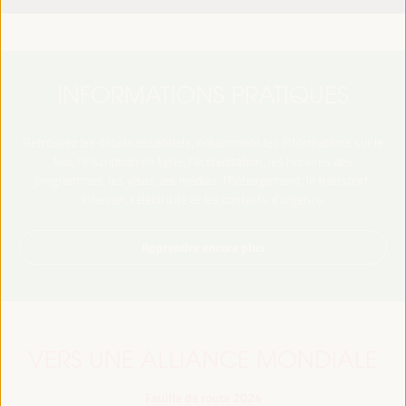
INFORMATIONS PRATIQUES
Retrouvez les détails essentiels, notamment les informations sur le
lieu, l’inscription en ligne, l’accréditation, les horaires des
programmes, les visas, les médias, l’hébergement, le transport,
Internet, l’électricité et les contacts d’urgence.
Apprendre encore plus
VERS UNE ALLIANCE MONDIALE
Feuille de route 2024