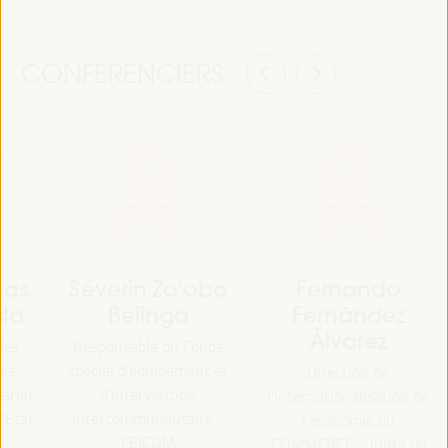
CONFÉRENCIERS
cas
Séverin Zo'obo
Fernando
sta
Belinga
Fernández
Álvarez
des
Responsable du Fonds
des
spécial d'équipement et
Direction de
tariat
d'intervention
l'internationalisation de
l’État
intercommunautaire -
l'économie du
FEICOM
COMMERCE - Junta de