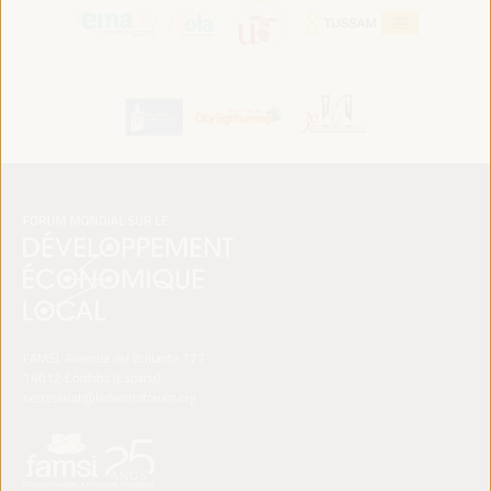
FAMSI. Avenida del Brillante 177
14012 Córdoba (España)
secretariat@ledworldforum.org