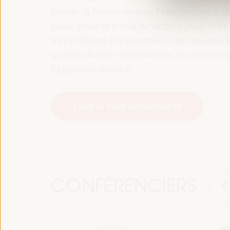
sociale, la formation pour l’emploi dans le te
public-privé et le rôle du secteur privé et de 
travail décent et l’approche d’une nouvelle é
que les alliances multiniveaux, les politiqu
(régionales-locales).
Lisez la note conceptuelle
CONFÉRENCIERS