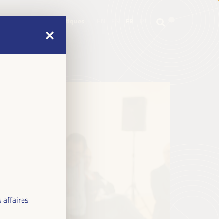
e
Informations pratiques
EN
ES
FR
PT
e
Informations pratiques
EN
ES
FR
PT
 affaires