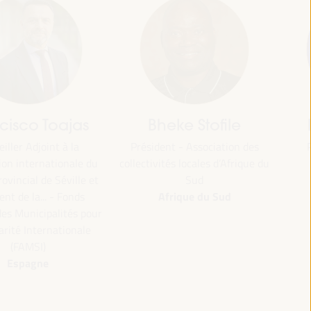
jas
Bheke Stofile
Rachid El
 la
Président - Association des
Président - O
Maroc
nale du
collectivités locales d’Afrique du
ville et
Sud
Afrique du Sud
Fonds
tés pour
ionale