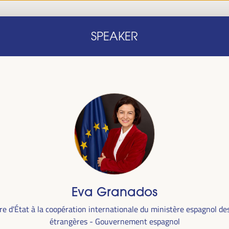
Accueil
Note conceptuelle
Intervenants
Programm
SPEAKER
Accueil
Note conceptuelle
Intervenants
Programm
le
Eva Granados
ra du
1er
re d'État à la coopération internationale du ministère espagnol des
alais des
étrangères - Gouvernement espagnol