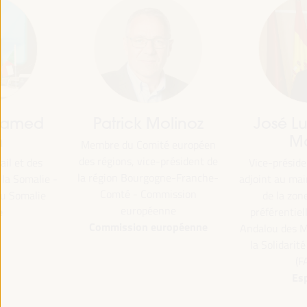
Patrick Molinoz
José Luis García
Martín
Membre du Comité européen
des régions, vice-président de
Vice-président de la FAMSI
la région Bourgogne-Franche-
adjoint au maire et responsa
Comté - Commission
de la zone d'attention
européenne
préférentielle des... - Fond
Commission européenne
Andalou des Municipalités p
la Solidarité International
(FAMSI)
Espagne