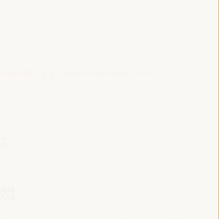
 VI WFLED
Événement parallèle VI WFLED