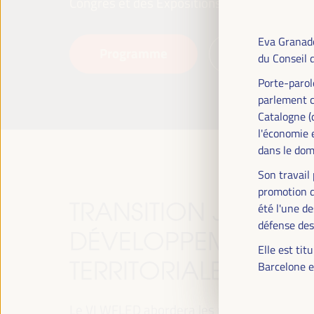
Congrès et des Expositions (FIBES).
Eva Granado
Programme
Lire la suite
du Conseil 
Porte-parol
parlement c
Catalogne (
l'économie e
dans le dom
Son travail 
promotion d
TRANSITION JUSTE, 
été l'une d
défense des
DÉVELOPPEMENT ET 
Elle est tit
TERRITORIALES, LE T
Barcelone e
Le VI WFLED abordera les priorités mondiales