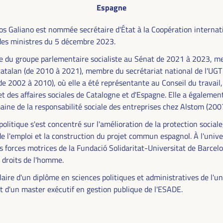
Espagne
s Galiano est nommée secrétaire d'État à la Coopération internati
des ministres du 5 décembre 2023.
e du groupe parlementaire socialiste au Sénat de 2021 à 2023, 
atalan (de 2010 à 2021), membre du secrétariat national de l'UGT
de 2002 à 2010), où elle a été représentante au Conseil du travail,
t des affaires sociales de Catalogne et d'Espagne. Elle a également
aine de la responsabilité sociale des entreprises chez Alstom (20
politique s'est concentré sur l'amélioration de la protection sociale,
e l'emploi et la construction du projet commun espagnol. À l'univer
FINANCEMENT DU
es forces motrices de la Fundació Solidaritat-Universitat de Barcel
 droits de l'homme.
SOLUTIONS
ulaire d'un diplôme en sciences politiques et administratives de l'un
HÈME DU VI WFLED
t d'un master exécutif en gestion publique de l'ESADE.
 dans le thème de la triple transition, la justice