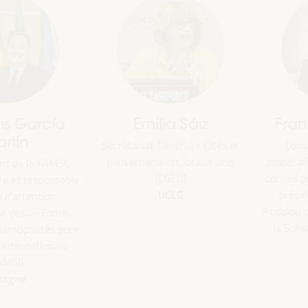
Emilia Sáiz
Francisco Toa
Secrétariat Général - Cités et
Conseiller Adjoint à
gouvernements locaux unis
coopération internatio
,
(CGLU)
conseil provincial de Sé
ble
UCLG
président de la... - 
Andalou des Municipali
s
la Solidarité Internat
our
(FAMSI)
e
Espagne