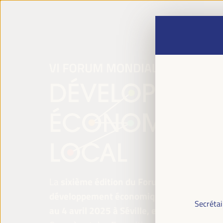
La
sixième édition du Forum mondial pour 
développement économique local
se tiend
Secrétai
au 4 avril 2025 à Séville, en Espagne,
au P