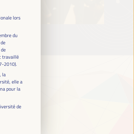
onale lors
membre du
 de
 de
 travaillé
07-2010).
 la
sité, elle a
ona pour la
iversité de