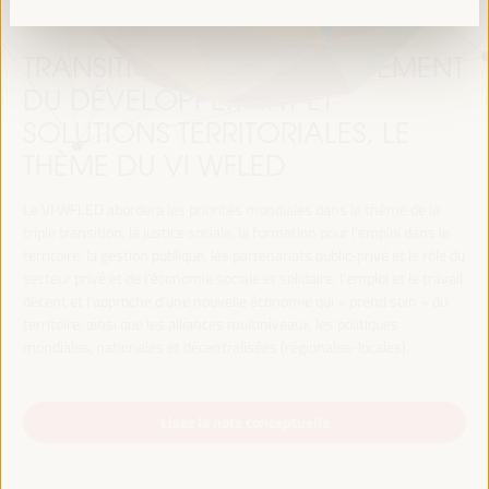
TRANSITION JUSTE, FINANCEMENT
DU DÉVELOPPEMENT ET
SOLUTIONS TERRITORIALES, LE
THÈME DU VI WFLED
Le VI WFLED abordera les priorités mondiales dans le thème de la
triple transition, la justice sociale, la formation pour l’emploi dans le
territoire, la gestion publique, les partenariats public-privé et le rôle du
secteur privé et de l’économie sociale et solidaire, l’emploi et le travail
décent et l’approche d’une nouvelle économie qui « prend soin » du
territoire, ainsi que les alliances multiniveaux, les politiques
mondiales, nationales et décentralisées (régionales-locales).
Lisez la note conceptuelle