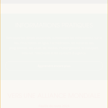
INFORMATIONS PRATIQUES
Retrouvez les détails essentiels, notamment les informations sur le
lieu, l’inscription en ligne, l’accréditation, les horaires des
programmes, les visas, les médias, l’hébergement, le transport,
Internet, l’électricité et les contacts d’urgence.
Apprendre encore plus
VERS UNE ALLIANCE MONDIALE
Feuille de route 2024