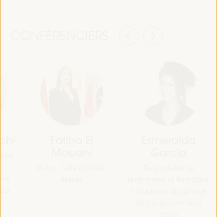
CONFÉRENCIERS
chi
Fatiha El
Esmeralda
Moudni
Garcia
ntant
s
Maire - Ville de Rabat
Responsable de
res -
Maroc
programme et formateur
ara
- Académie de La Haye
pour la gouvernance
locale