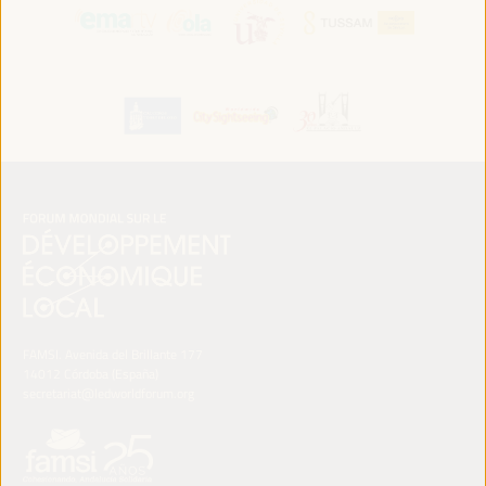
FAMSI. Avenida del Brillante 177
14012 Córdoba (España)
secretariat@ledworldforum.org