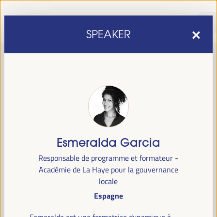
SPEAKER
Esmeralda Garcia
sixième édition du Forum mondial pour le développement
La
Responsable de programme et formateur -
économique local
1er au 4 avril 2025 à Séville, en
se tiendra du
Académie de La Haye pour la gouvernance
Espagne,
au Palais des Congrès et des Expositions (FIBES).
locale
Espagne
Programme
Esmeralda est une formatrice dynamique à