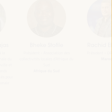
jas
Bheke Stofile
Rachid El
 la
Président - Association des
Président - O
Maroc
nale du
collectivités locales d’Afrique du
ville et
Sud
Afrique du Sud
Fonds
tés pour
ionale