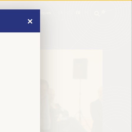
e
Informations pratiques
EN
ES
FR
PT
e
Informations pratiques
EN
ES
FR
PT