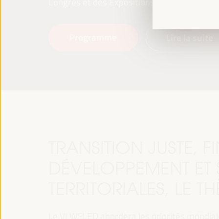
Congrès et des Expositions (FIBES).
Programme
Lire la suite
TRANSITION JUSTE, 
DÉVELOPPEMENT ET 
TERRITORIALES, LE T
Le VI WFLED abordera les priorités mondiales