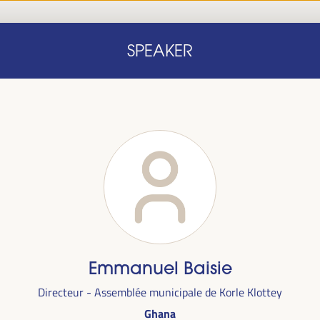
Accueil
Note conceptuelle
Intervenants
Programm
SPEAKER
Accueil
Note conceptuelle
Intervenants
Programm
le
Emmanuel Baisie
ra du
1er
Directeur - Assemblée municipale de Korle Klottey
alais des
Ghana