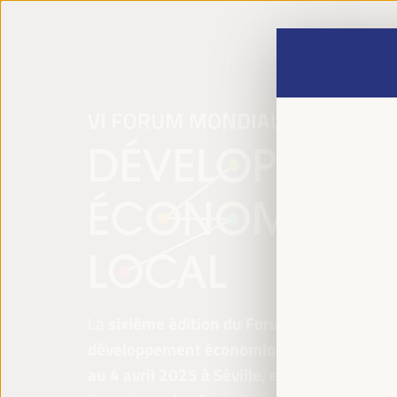
La
sixième édition du Forum mondial pour 
développement économique local
se tiend
au 4 avril 2025 à Séville, en Espagne,
au P