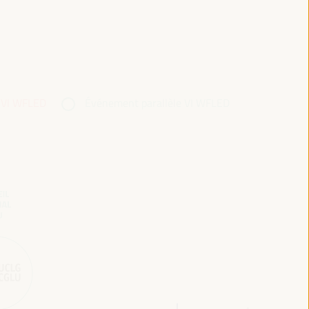
 VI WFLED
Événement parallèle VI WFLED