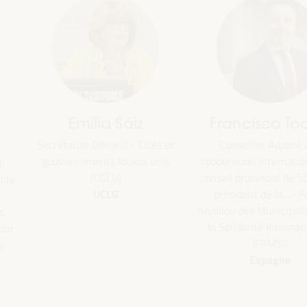
Emilia Sáiz
Francisco Toa
Secrétariat Général - Cités et
Conseiller Adjoint à
gouvernements locaux unis
coopération internatio
,
(CGLU)
conseil provincial de Sé
ble
UCLG
président de la... - 
Andalou des Municipali
s
la Solidarité Internat
our
(FAMSI)
e
Espagne