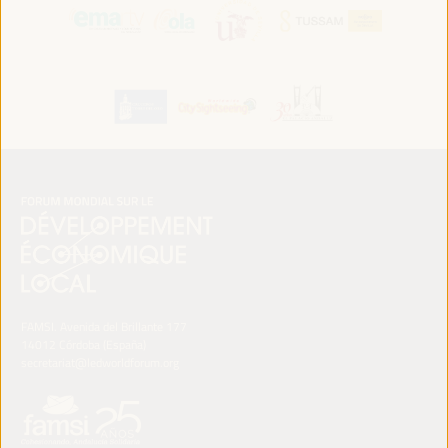
FAMSI. Avenida del Brillante 177
14012 Córdoba (España)
secretariat@ledworldforum.org