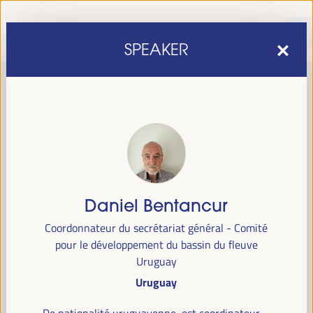
SPEAKER
Daniel Bentancur
sixième édition du Forum mondial pour le développement
La
Coordonnateur du secrétariat général - Comité
économique local
1er au 4 avril 2025 à Séville, en
se tiendra du
pour le développement du bassin du fleuve
Espagne,
au Palais des Congrès et des Expositions (FIBES).
Uruguay
Uruguay
Programme
De nationalité uruguayenne, est coordinateur