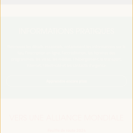
INFORMATIONS PRATIQUES
Retrouvez les détails essentiels, notamment les informations sur le
lieu, l’inscription en ligne, l’accréditation, les horaires des
programmes, les visas, les médias, l’hébergement, le transport,
Internet, l’électricité et les contacts d’urgence.
Apprendre encore plus
VERS UNE ALLIANCE MONDIALE
Feuille de route 2024