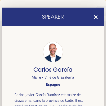
SPEAKER
Carlos García
sixième édition du Forum mondial pour le développement
La
Maire - Ville de Grazalema
économique local
1er au 4 avril 2025 à Séville, en
se tiendra du
Espagne
Espagne,
au Palais des Congrès et des Expositions (FIBES).
Carlos Javier García Ramírez est maire de
Programme
Grazalema, dans la province de Cadix. Il est
entré en fonction en 2015, après avoir été