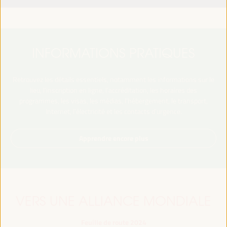
INFORMATIONS PRATIQUES
Retrouvez les détails essentiels, notamment les informations sur le
lieu, l’inscription en ligne, l’accréditation, les horaires des
programmes, les visas, les médias, l’hébergement, le transport,
Internet, l’électricité et les contacts d’urgence.
Apprendre encore plus
VERS UNE ALLIANCE MONDIALE
Feuille de route 2024