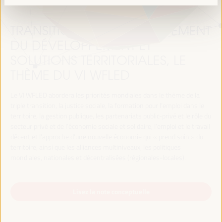
TRANSITION JUSTE, FINANCEMENT
DU DÉVELOPPEMENT ET
SOLUTIONS TERRITORIALES, LE
THÈME DU VI WFLED
Le VI WFLED abordera les priorités mondiales dans le thème de la
triple transition, la justice sociale, la formation pour l’emploi dans le
territoire, la gestion publique, les partenariats public-privé et le rôle du
secteur privé et de l’économie sociale et solidaire, l’emploi et le travail
décent et l’approche d’une nouvelle économie qui « prend soin » du
territoire, ainsi que les alliances multiniveaux, les politiques
mondiales, nationales et décentralisées (régionales-locales).
Lisez la note conceptuelle