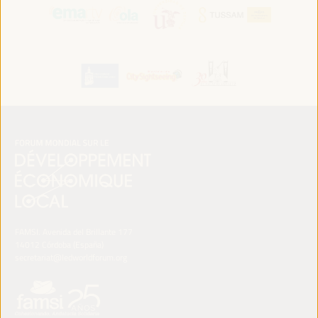
FAMSI. Avenida del Brillante 177
14012 Córdoba (España)
secretariat@ledworldforum.org