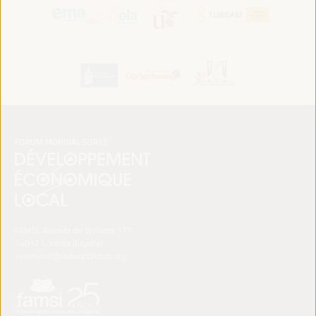
FAMSI. Avenida del Brillante 177
14012 Córdoba (España)
secretariat@ledworldforum.org