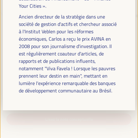
Your Cities ».
Ancien directeur de la stratégie dans une
TRANSITION JUSTE, FINANCEMENT
société de gestion d'actifs et chercheur associé
DU DÉVELOPPEMENT ET
à l'Institut Veblen pour les réformes
SOLUTIONS TERRITORIALES, LE
économiques, Carlos a reçu le prix AVINA en
THÈME DU VI WFLED
2008 pour son journalisme d'investigation. Il
est régulièrement coauteur d'articles, de
Le VI WFLED abordera les priorités mondiales dans le thème de la
rapports et de publications influents,
triple transition, la justice sociale, la formation pour l’emploi dans le
notamment "Viva Favela ! Lorsque les pauvres
territoire, la gestion publique, les partenariats public-privé et le rôle du
prennent leur destin en main", mettant en
secteur privé et de l’économie sociale et solidaire, l’emploi et le travail
lumière l'expérience remarquable des banques
décent et l’approche d’une nouvelle économie qui « prend soin » du
de développement communautaire au Brésil.
territoire, ainsi que les alliances multiniveaux, les politiques
mondiales, nationales et décentralisées (régionales-locales).
Lisez la note conceptuelle