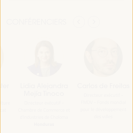
CONFÉRENCIERS
ter
Lidia Alejandra
Carlos de Freitas
Mejía Tinoco
Directeur exécutif -
FMDV - Fonds mondial
lture
Directeur exécutif -
pour le développement
icat
Chambre de Commerce et
des villes
d’Industries de Choloma
Honduras