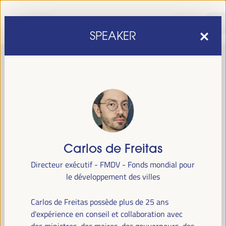
SPEAKER
Carlos de Freitas
sixième édition du Forum mondial pour le développement
La
Directeur exécutif - FMDV - Fonds mondial pour
économique local
1er au 4 avril 2025 à Séville, en
se tiendra du
le développement des villes
Espagne,
au Palais des Congrès et des Expositions (FIBES).
Carlos de Freitas possède plus de 25 ans
Programme
d'expérience en conseil et collaboration avec
des ministres, des maires, des gouverneurs, des