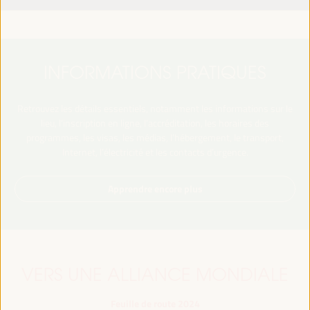
INFORMATIONS PRATIQUES
Retrouvez les détails essentiels, notamment les informations sur le
lieu, l’inscription en ligne, l’accréditation, les horaires des
programmes, les visas, les médias, l’hébergement, le transport,
Internet, l’électricité et les contacts d’urgence.
Apprendre encore plus
VERS UNE ALLIANCE MONDIALE
Feuille de route 2024