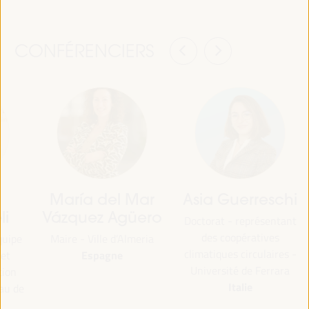
CONFÉRENCIERS
María del Mar
Asia Guerreschi
li
Vázquez Agüero
Doctorat - représentant
des coopératives
quipe
Maire - Ville d’Almeria
climatiques circulaires -
Espagne
 et
Université de Ferrara
tion
Italie
au de