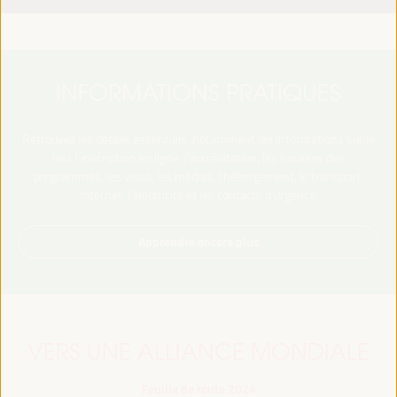
INFORMATIONS PRATIQUES
Retrouvez les détails essentiels, notamment les informations sur le
lieu, l’inscription en ligne, l’accréditation, les horaires des
programmes, les visas, les médias, l’hébergement, le transport,
Internet, l’électricité et les contacts d’urgence.
Apprendre encore plus
VERS UNE ALLIANCE MONDIALE
Feuille de route 2024