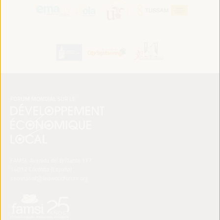
FAMSI. Avenida del Brillante 177
14012 Córdoba (España)
secretariat@ledworldforum.org