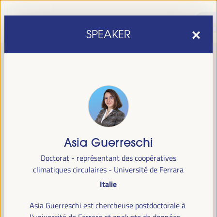
SPEAKER
Asia Guerreschi
sixième édition du Forum mondial pour le développement
La
Doctorat - représentant des coopératives
économique local
1er au 4 avril 2025 à Séville, en
se tiendra du
climatiques circulaires - Université de Ferrara
Espagne,
au Palais des Congrès et des Expositions (FIBES).
Italie
Programme
Asia Guerreschi est chercheuse postdoctorale à
l'université de Ferrare et analyste de données,