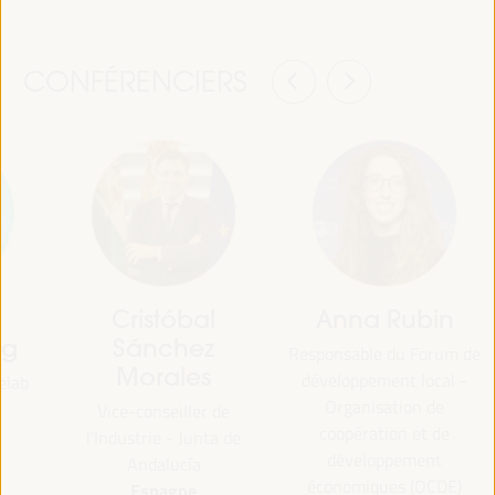
CONFÉRENCIERS
Cristóbal
Anna Rubin
ng
Sánchez
Responsable du Forum de
Morales
développement local -
elab
Organisation de
Vice-conseiller de
coopération et de
l'Industrie - Junta de
développement
Andalucía
économiques (OCDE)
Espagne