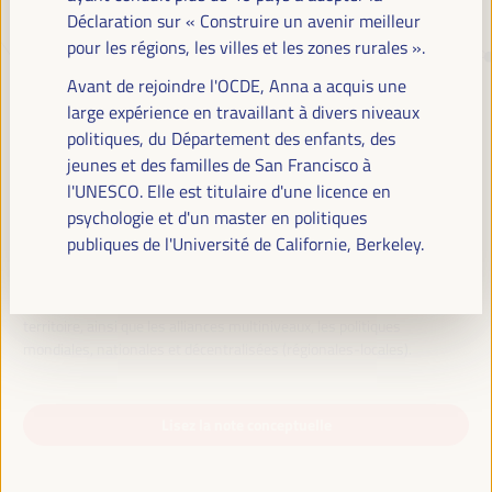
Déclaration sur « Construire un avenir meilleur
pour les régions, les villes et les zones rurales ».
TRANSITION JUSTE, FINANCEMENT
Avant de rejoindre l'OCDE, Anna a acquis une
DU DÉVELOPPEMENT ET
large expérience en travaillant à divers niveaux
SOLUTIONS TERRITORIALES, LE
politiques, du Département des enfants, des
THÈME DU VI WFLED
jeunes et des familles de San Francisco à
l'UNESCO. Elle est titulaire d'une licence en
Le VI WFLED abordera les priorités mondiales dans le thème de la
psychologie et d'un master en politiques
triple transition, la justice sociale, la formation pour l’emploi dans le
publiques de l'Université de Californie, Berkeley.
territoire, la gestion publique, les partenariats public-privé et le rôle du
secteur privé et de l’économie sociale et solidaire, l’emploi et le travail
décent et l’approche d’une nouvelle économie qui « prend soin » du
territoire, ainsi que les alliances multiniveaux, les politiques
mondiales, nationales et décentralisées (régionales-locales).
Lisez la note conceptuelle