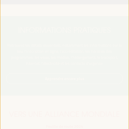
INFORMATIONS PRATIQUES
Retrouvez les détails essentiels, notamment les informations sur le
lieu, l’inscription en ligne, l’accréditation, les horaires des
programmes, les visas, les médias, l’hébergement, le transport,
Internet, l’électricité et les contacts d’urgence.
Apprendre encore plus
VERS UNE ALLIANCE MONDIALE
Feuille de route 2024