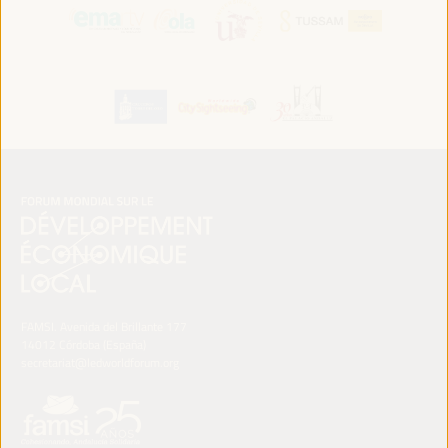
FAMSI. Avenida del Brillante 177
14012 Córdoba (España)
secretariat@ledworldforum.org