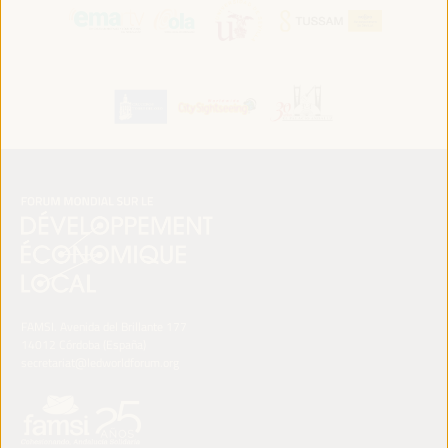
FAMSI. Avenida del Brillante 177
14012 Córdoba (España)
secretariat@ledworldforum.org