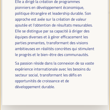
Elle a dirigé la création de programmes
pionniers en développement économique,
politique étrangère et leadership durable. Son
TRANSITION JUSTE, FINANCEMENT
approche est axée sur la création de valeur
DU DÉVELOPPEMENT ET
ajoutée et l’obtention de résultats mesurables.
SOLUTIONS TERRITORIALES, LE
Elle se distingue par sa capacité à diriger des
THÈME DU VI WFLED
équipes diverses et à gérer efficacement les
parties prenantes, transformant des visions
Le VI WFLED abordera les priorités mondiales dans le thème de la
ambitieuses en réalités concrètes qui stimulent
triple transition, la justice sociale, la formation pour l’emploi dans le
le progrès et le bien-être des communautés.
territoire, la gestion publique, les partenariats public-privé et le rôle du
secteur privé et de l’économie sociale et solidaire, l’emploi et le travail
Sa passion réside dans la connexion de sa vaste
décent et l’approche d’une nouvelle économie qui « prend soin » du
expérience internationale avec les besoins du
territoire, ainsi que les alliances multiniveaux, les politiques
secteur social, transformant les défis en
mondiales, nationales et décentralisées (régionales-locales).
opportunités de croissance et de
développement durable.
Lisez la note conceptuelle