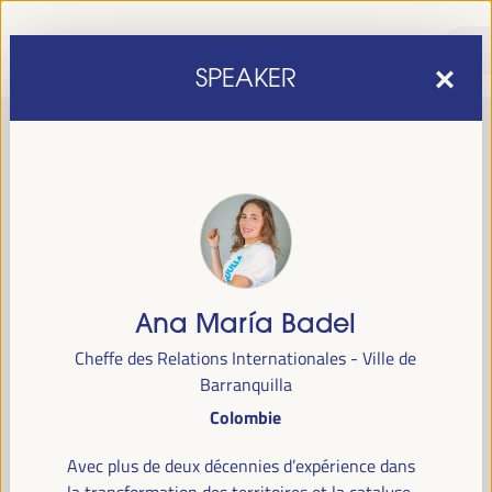
SPEAKER
Ana María Badel
sixième édition du Forum mondial pour le développement
La
Cheffe des Relations Internationales - Ville de
économique local
1er au 4 avril 2025 à Séville, en
se tiendra du
Barranquilla
Espagne,
au Palais des Congrès et des Expositions (FIBES).
Colombie
Programme
Avec plus de deux décennies d’expérience dans
la transformation des territoires et la catalyse