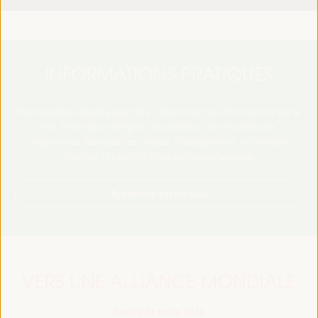
INFORMATIONS PRATIQUES
Retrouvez les détails essentiels, notamment les informations sur le
lieu, l’inscription en ligne, l’accréditation, les horaires des
programmes, les visas, les médias, l’hébergement, le transport,
Internet, l’électricité et les contacts d’urgence.
Apprendre encore plus
VERS UNE ALLIANCE MONDIALE
Feuille de route 2024