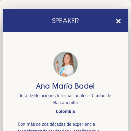
SPEAKER
Ana María Badel
sexta edición del Foro Mundial de Desarrollo Económico Local
La
se
Jefa de Relaciones Internacionales - Ciudad de
1 al 4 de abril de 2025 en Sevilla, España,
celebrará del
en el Palacio
Barranquilla
de Congresos y Exposiciones (FIBES).
Colombia
Programa
Con más de dos décadas de experiencia
transformando territorios y catalizando el