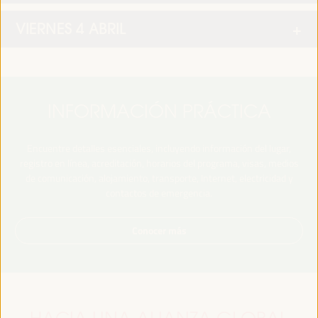
VIERNES 4 ABRIL
INFORMACIÓN PRÁCTICA
Encuentre detalles esenciales, incluyendo información del lugar,
registro en línea, acreditación, horarios del programa, visas, medios
de comunicación, alojamiento, transporte, Internet, electricidad y
contactos de emergencia.
Conocer más