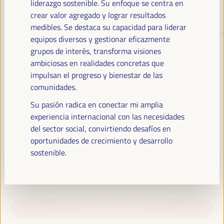
liderazgo sostenible. Su enfoque se centra en
crear valor agregado y lograr resultados
medibles. Se destaca su capacidad para liderar
TRANSICIÓN JUSTA,
equipos diversos y gestionar eficazmente
FINANCIACIÓN DEL
grupos de interés, transforma visiones
DESARROLLO Y SOLUCIONES
ambiciosas en realidades concretas que
TERRITORIALES, EL TEMA DEL VI
impulsan el progreso y bienestar de las
comunidades.
WFLED
Su pasión radica en conectar mi amplia
El VI WFLED atenderá a las prioridades globales en la temática de la
experiencia internacional con las necesidades
triple transición, la justicia social, la formación para el empleo en el
del sector social, convirtiendo desafíos en
territorio, la gestión pública, las alianzas público-privadas y el rol del
oportunidades de crecimiento y desarrollo
sector privado y la economía social y solidaria, el empleo y el trabajo
sostenible.
decente y el enfoque de una nueva economía que “cuida” desde el
territorio, así como las alianzas multinivel, las políticas globales,
nacionales y descentralizadas (regionales-locales).
Lee la nota conceptual