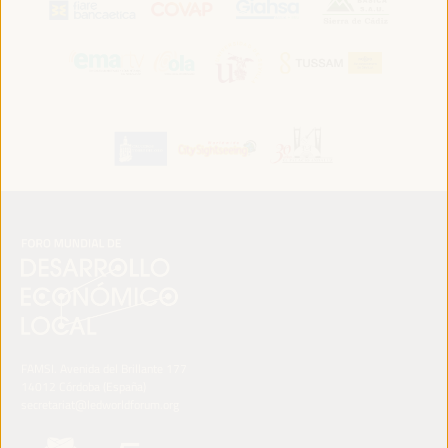
FAMSI. Avenida del Brillante 177
14012 Córdoba (España)
secretariat@ledworldforum.org