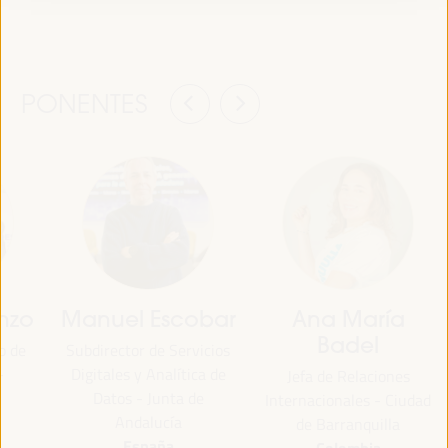
PONENTES
nzo
Manuel Escobar
Ana María
Badel
o de
Subdirector de Servicios
-
Digitales y Analítica de
Jefa de Relaciones
Datos - Junta de
Internacionales - Ciudad
Andalucía
de Barranquilla
España
Colombia